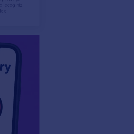
abileceğiniz
elde