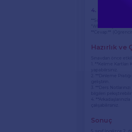
4. Yazma Sorul
**Soru 6:** Aşağıdak
"What do you like t
**Cevap:** (Öğrencin
Hazırlık ve 
Sınavdan önce etkili 
1. **Kelime Kartları
yapabilirsiniz.
2. **Dinleme Pratiği
geliştirin.
3. **Ders Notlarınız
bilgileri pekiştirebilir
4. **Arkadaşlarınızla
çalışabilirsiniz.
Sonuç
5. sınıf İngilizce 2.