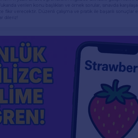
 Yukarıda verilen konu başlıkları ve örnek sorular, sınavda karşılaş
 fikir verecektir. Düzenli çalışma ve pratik ile başarılı sonuçlar 
r dileriz!