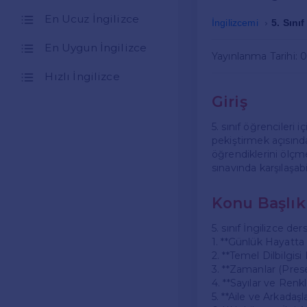
En Ucuz İngilizce
İngilizcemi
5. Sınıf
En Uygun İngilizce
Yayınlanma Tarihi: 
Hızlı İngilizce
Giriş
5. sınıf öğrencileri i
pekiştirmek açısınd
öğrendiklerini ölçme
sınavında karşılaşab
Konu Başlıkl
5. sınıf İngilizce der
1. **Günlük Hayatta 
2. **Temel Dilbilgisi 
3. **Zamanlar (Pres
4. **Sayılar ve Renkl
5. **Aile ve Arkadaşl