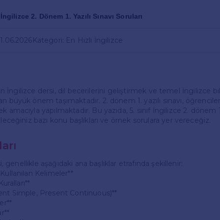
 İngilizce 2. Dönem 1. Yazılı Sınavı Soruları
01.06.2026
Kategori: En Hızlı İngilizce
çin İngilizce dersi, dil becerilerini geliştirmek ve temel İngilizce bil
an büyük önem taşımaktadır. 2. dönem 1. yazılı sınavı, öğrenci
k amacıyla yapılmaktadır. Bu yazıda, 5. sınıf İngilizce 2. dönem 1.
ileceğiniz bazı konu başlıkları ve örnek sorulara yer vereceğiz.
arı
si, genellikle aşağıdaki ana başlıklar etrafında şekillenir:
Kullanılan Kelimeler**
Kuralları**
ent Simple, Present Continuous)**
er**
ar**