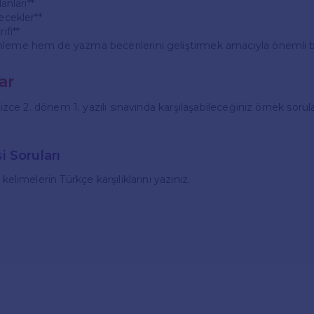
lanları**
çecekler**
ifi**
leme hem de yazma becerilerini geliştirmek amacıyla önemli bir
ar
ilizce 2. dönem 1. yazılı sınavında karşılaşabileceğiniz örnek sorul
i Soruları
 kelimelerin Türkçe karşılıklarını yazınız.