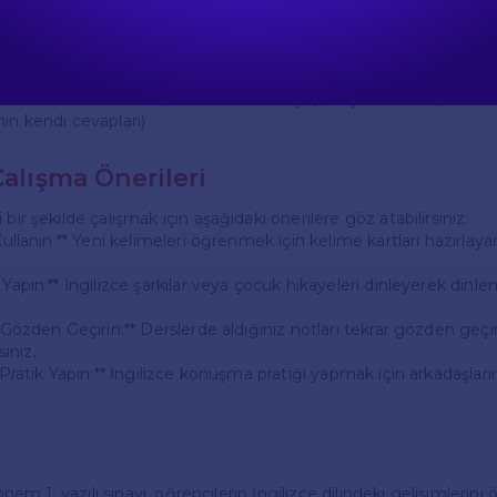
arı
i soruya en az 3 cümle ile cevap veriniz.
o do on weekends?" (Hafta sonları ne yapmayı seversin?)
in kendi cevapları)
Çalışma Önerileri
bir şekilde çalışmak için aşağıdaki önerilere göz atabilirsiniz:
 Kullanın:** Yeni kelimeleri öğrenmek için kelime kartları hazırlaya
 Yapın:** İngilizce şarkılar veya çocuk hikayeleri dinleyerek dinle
ı Gözden Geçirin:** Derslerde aldığınız notları tekrar gözden geç
siniz.
 Pratik Yapın:** İngilizce konuşma pratiği yapmak için arkadaşlarını
 dönem 1. yazılı sınavı, öğrencilerin İngilizce dilindeki gelişimlerini