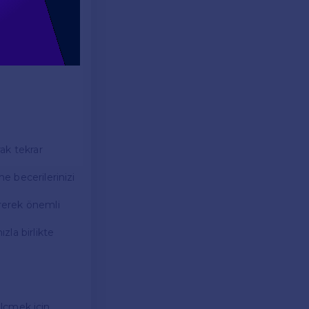
rak tekrar
me becerilerinizi
irerek önemli
zla birlikte
 ölçmek için