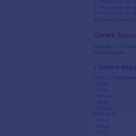
6. **Hobiler ve İlgi A
7. **Yiyecekler ve İ
8. **Yönler ve Yer Tar
Bu konular, hem din
Örnek Sorul
Aşağıda, 5. sınıf İng
bulunmaktadır.
1. Kelime Bilgis
**Soru 1:** Aşağıdaki
- Apple
- Dog
- School
- Book
- Happy
**Cevap:**
- Elma
- Köpek
- Okul