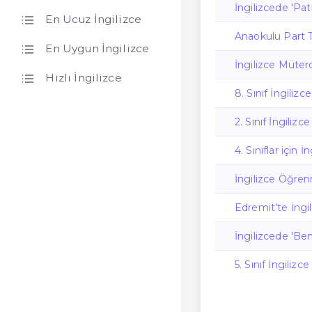
İngilizcede 'P
En Ucuz İngilizce
Anaokulu Part 
En Uygun İngilizce
İngilizce Müter
Hızlı İngilizce
8. Sınıf İngilizc
2. Sınıf İngiliz
4. Sınıflar için İ
İngilizce Öğre
Edremit'te İngi
İngilizcede 'Ben
5. Sınıf İngilizc