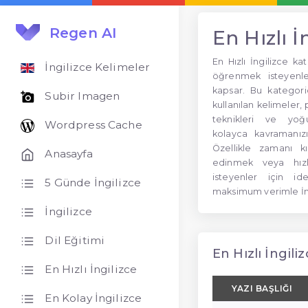
Regen AI
En Hızlı İ
En Hızlı İngilizce kat
İngilizce Kelimeler
öğrenmek isteyenler
kapsar. Bu kategor
Subir Imagen
kullanılan kelimeler, 
teknikleri ve yoğun
Wordpress Cache
kolayca kavramanızı
Özellikle zamanı kıs
Anasayfa
edinmek veya hız
isteyenler için i
5 Günde İngilizce
maksimum verimle İng
İngilizce
Dil Eğitimi
En Hızlı İngiliz
En Hızlı İngilizce
YAZI BAŞLIĞI
En Kolay İngilizce