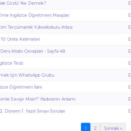
atlak Gözlü' Ne Demek?
E
Time İngilizce Öğretmeni Maaşları
E
cim Tercümanlık Yüksekokulu Atlası
E
e 10 Ünite Kelimeleri
E
ce Ders Kitabı Cevapları - Sayfa 48
E
ngilizce Testi
E
nmek İçin WhatsApp Grubu
E
lizce Öğretmeni İlanı
E
imle Sevişir Misin?' İfadesinin Anlamı
E
e 2. Dönem 1. Yazılı Sınavı Soruları
E
1
2
Sonraki »