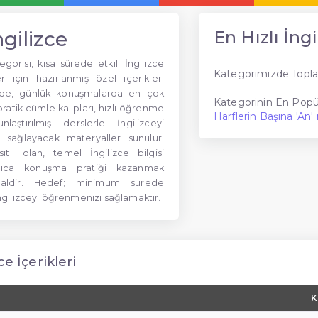
ngilizce
En Hızlı İngi
egorisi, kısa sürede etkili İngilizce
Kategorimizde Topla
 için hazırlanmış özel içerikleri
ide, günlük konuşmalarda en çok
Kategorinin En Popül
pratik cümle kalıpları, hızlı öğrenme
Harflerin Başına 'An' 
laştırılmış derslerle İngilizceyi
 sağlayacak materyaller sunulur.
ıtlı olan, temel İngilizce bilgisi
lıca konuşma pratiği kazanmak
dealdir. Hedef; minimum sürede
ilizceyi öğrenmenizi sağlamaktır.
ce İçerikleri
K