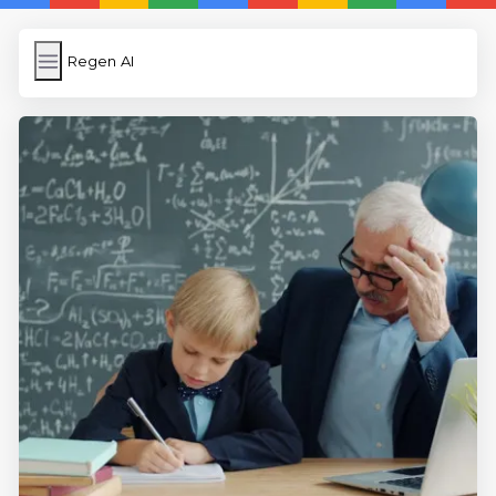
Regen AI
Regen AI
İngilizce Kelimeler
Subir Imagen
Wordpress Cache
Anasayfa
5 Günde İngilizce
İngilizce
Dil Eğitimi
En Hızlı İngilizce
En Kolay İngilizce