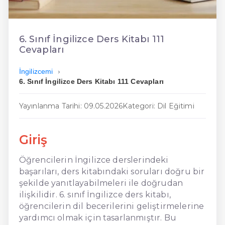
En Ucuz İngilizce
En Uygun İngilizce
6. Sınıf İngilizce Ders Kitabı 111
Cevapları
Hızlı İngilizce
İngilizcemi
6. Sınıf İngilizce Ders Kitabı 111 Cevapları
Yayınlanma Tarihi: 09.05.2026
Kategori: Dil Eğitimi
Giriş
Öğrencilerin İngilizce derslerindeki
başarıları, ders kitabındaki soruları doğru bir
şekilde yanıtlayabilmeleri ile doğrudan
ilişkilidir. 6. sınıf İngilizce ders kitabı,
öğrencilerin dil becerilerini geliştirmelerine
yardımcı olmak için tasarlanmıştır. Bu