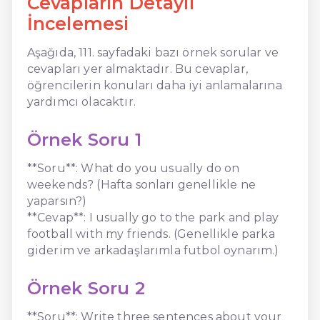
Cevapların Detaylı
İncelemesi
Aşağıda, 111. sayfadaki bazı örnek sorular ve
cevapları yer almaktadır. Bu cevaplar,
öğrencilerin konuları daha iyi anlamalarına
yardımcı olacaktır.
Örnek Soru 1
**Soru**: What do you usually do on
weekends? (Hafta sonları genellikle ne
yaparsın?)
**Cevap**: I usually go to the park and play
football with my friends. (Genellikle parka
giderim ve arkadaşlarımla futbol oynarım.)
Örnek Soru 2
**Soru**: Write three sentences about your