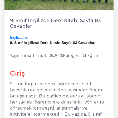
En Ucuz İngilizce
En Uygun İngilizce
9. Sınıf İngilizce Ders Kitabı Sayfa 83
Cevapları
Hızlı İngilizce
İngilizcemi
9. Sınıf İngilizce Ders Kitabı Sayfa 83 Cevapları
Yayınlanma Tarihi: 31.05.2026
Kategori: Dil Eğitimi
Giriş
9. sınıf İngilizce dersi, öğrencilerin dil
becerilerini geliştirmeleri açısından önemli
bir aşamadır. Bu bağlamda, ders kitabının
her sayfası, öğrencilere dilin farklı yönlerini
öğretmek için çeşitli alıştırmalar ve
aktiviteler içermektedir. Bu yazıda, 9. sınıf