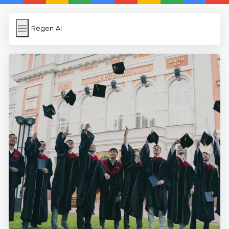
Regen AI
Regen AI
İngilizce Kelimeler
Subir Imagen
Wordpress Cache
Anasayfa
5 Günde İngilizce
İngilizce
Dil Eğitimi
En Hızlı İngilizce
En Kolay İngilizce