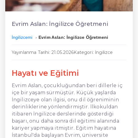
En Ucuz İngilizce
En Uygun İngilizce
Evrim Aslan: İngilizce Öğretmeni
Hızlı İngilizce
İngilizcemi
Evrim Aslan: İngilizce Öğretmeni
Yayınlanma Tarihi: 21.05.2026
Kategori: İngilizce
Hayatı ve Eğitimi
Evrim Aslan, çocukluğundan beri dillerle iç
içe bir yaşam sürmüştür. Küçük yaşlarda
İngilizceye olan ilgisi, onu dil öğreniminin
derinliklerine yönlendirmiştir. İlkokuldan
itibaren İngilizce derslerinde gösterdiği
başarı, onu daha sonra dil eğitimi alanında
kariyer yapmaya itmiştir. Eğitim hayatına
İstanbul'da başlayan Evrim, üniversite