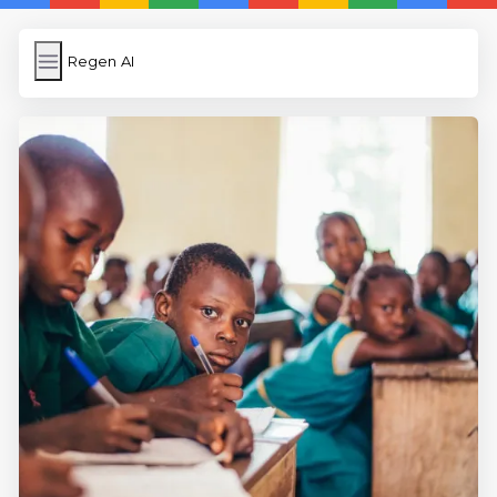
Regen AI
Regen AI
İngilizce Kelimeler
Subir Imagen
Wordpress Cache
Anasayfa
5 Günde İngilizce
İngilizce
Dil Eğitimi
En Hızlı İngilizce
En Kolay İngilizce