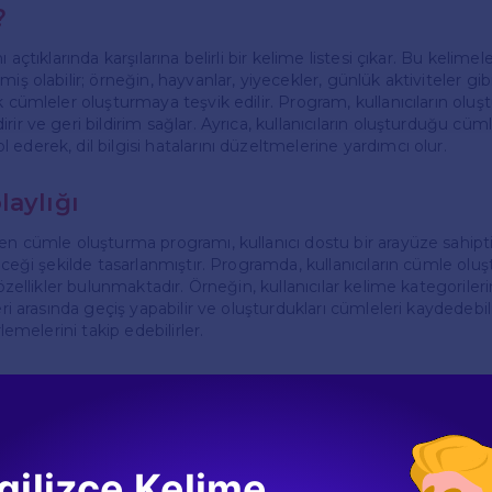
?
 açtıklarında karşılarına belirli bir kelime listesi çıkar. Bu kelimeler
iş olabilir; örneğin, hayvanlar, yiyecekler, günlük aktiviteler gibi.
k cümleler oluşturmaya teşvik edilir. Program, kullanıcıların oluşt
rir ve geri bildirim sağlar. Ayrıca, kullanıcıların oluşturduğu cüml
ederek, dil bilgisi hatalarını düzeltmelerine yardımcı olur.
laylığı
den cümle oluşturma programı, kullanıcı dostu bir arayüze sahipt
leceği şekilde tasarlanmıştır. Programda, kullanıcıların cümle olu
 özellikler bulunmaktadır. Örneğin, kullanıcılar kelime kategorilerin
leri arasında geçiş yapabilir ve oluşturdukları cümleleri kaydedebil
rlemelerini takip edebilirler.
ecine Katkısı
ce öğrenme sürecine büyük katkı sağlamaktadır. Kelimeleri cüm
sını anlamaya yardımcı olur ve kelime dağarcığını genişletir. Kullan
yerek dil bilgisi kurallarını öğrenirler. Ayrıca, cümle oluşturma sü
gilizce Kelime