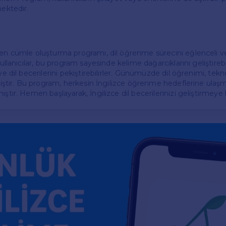
mektedir.
den cümle oluşturma programı, dil öğrenme sürecini eğlenceli ve 
Kullanıcılar, bu program sayesinde kelime dağarcıklarını geliştirebi
ve dil becerilerini pekiştirebilirler. Günümüzde dil öğrenimi, tekno
elmiştir. Bu program, herkesin İngilizce öğrenme hedeflerine ulaş
ştır. Hemen başlayarak, İngilizce dil becerilerinizi geliştirmeye b