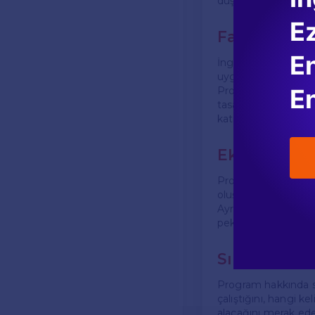
düşünmeyi teşvik ede
E
Farklı Hedef
En
İngilizce kelimelerd
uygundur. Öğrencil
En
Program, başlangıç 
tasarlanmıştır. Ayrı
katılımını sağlayabili
Ek Özellikle
Programda, kullanıcı
oluşturdukları cümle
Ayrıca, programda çeş
pekiştirmelerine ya
Sıkça Sorul
Program hakkında sı
çalıştığını, hangi k
alacağını merak eder