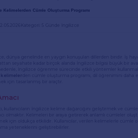
ce Kelimelerden Cümle Oluşturma Programı
02.05.2026
Kategori: 5 Günde İngilizce
, dünya genelinde en yaygın konuşulan dillerden biridir. İş ha
ttan seyahate kadar birçok alanda İngilizce bilgisi büyük bir ava
nedenle, İngilizce öğrenme sürecinde etkili yöntemler kullanma
 kelimeler
den cümle oluşturma programı, dil öğrenimini daha e
mek için tasarlanmış bir araçtır.
Amacı
kullanıcıların İngilizce kelime dağarcığını geliştirmek ve cümle
ı olmaktır. Kelimeleri bir araya getirerek anlamlı cümleler oluşt
rmek için oldukça etkilidir. Kullanıcılar, verilen kelimelerle cümle
 yeteneklerini geliştirebilirler.