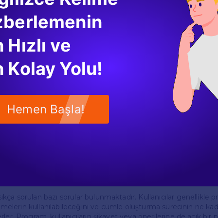
r ve dil becerilerini geliştirmek için motivasyon sağlar.
zberlemenin
 Grupları
 Hızlı ve
en cümle oluşturma programı, farklı yaş ve seviyedeki kullanıcıla
er, öğretmenler ve dil öğrenmek isteyen herkes bu programdan 
 Kolay Yolu!
seviyesinden ileri seviyeye kadar her kullanıcıya hitap edecek ş
ca, öğretmenler bu programı sınıf ortamında da kullanarak öğrenci
rler.
r
Hemen Başla!
ların deneyimini zenginleştiren bazı ek özellikler bulunmaktadır. 
leri sesli olarak dinleyebilir, bu da doğru telaffuz konusunda yar
itli alıştırmalar ve quizler yer alır. Bu alıştırmalar, kullanıcıların 
rdımcı olurken, aynı zamanda eğlenceli bir öğrenme deneyimi s
an Sorular
kça sorulan bazı sorular bulunmaktadır. Kullanıcılar genellikle p
elimelerin kullanılabileceğini ve cümle oluşturma sürecinin ne ka
ler. Program, kullanıcıların şikayet veya önerilerine de açık bir