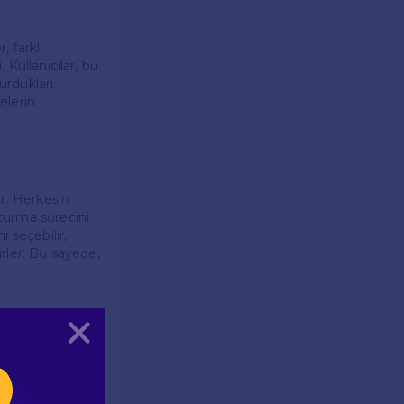
, farklı
 Kullanıcılar, bu
urdukları
elerin
ir. Herkesin
şturma sürecini
i seçebilir,
irler. Bu sayede,
Kapat
le içinde
ıcılar, farklı
reci, yaratıcı