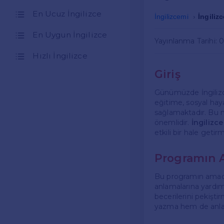
En Ucuz İngilizce
İngilizcemi
İngiliz
En Uygun İngilizce
Yayınlanma Tarihi: 
Hızlı İngilizce
Giriş
Günümüzde İngilizce
eğitime, sosyal haya
sağlamaktadır. Bu 
önemlidir.
İngilizce
etkili bir hale getir
Programın 
Bu programın amacı, 
anlamalarına yardımc
becerilerini pekişti
yazma hem de anlama