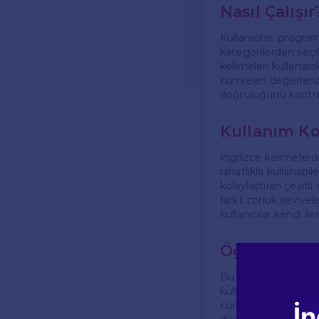
Nasıl Çalışır
Kullanıcılar, programı
kategorilerden seçilm
kelimeleri kullanara
cümleleri değerlendi
doğruluğunu kontrol 
Kullanım Ko
İngilizce kelimeler
rahatlıkla kullanabi
kolaylaştıran çeşitli
farklı zorluk seviye
kullanıcılar kendi ile
Öğrenme Sür
Bu program, İngiliz
kullanmak, dilin yapı
cümle yapılarını dene
İn