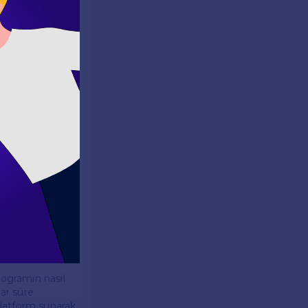
r için
faydalanabilir.
ekilde
lerin aktif
Kullanıcılar,
dımcı olur.
öğrendiklerini
unar.
rogramın nasıl
dar süre
 platform sunarak