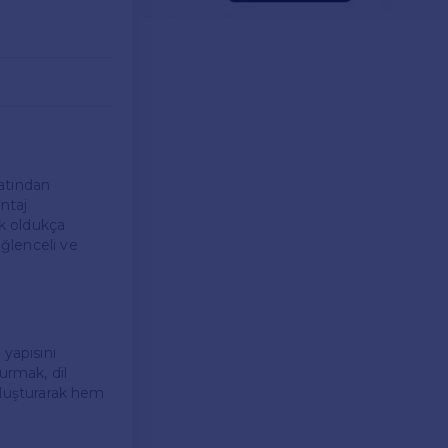
yatından
ntaj
k oldukça
ğlenceli ve
 yapısını
urmak, dil
 oluşturarak hem