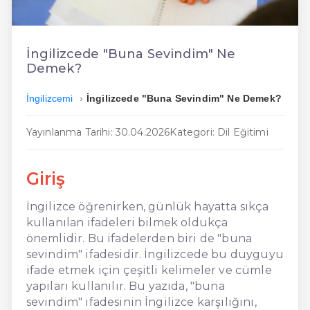
En Ucuz İngilizce
En Uygun İngilizce
İngilizcede "Buna Sevindim" Ne
Demek?
Hızlı İngilizce
İngilizcemi
İngilizcede "Buna Sevindim" Ne Demek?
Yayınlanma Tarihi: 30.04.2026
Kategori: Dil Eğitimi
Giriş
İngilizce öğrenirken, günlük hayatta sıkça
kullanılan ifadeleri bilmek oldukça
önemlidir. Bu ifadelerden biri de "buna
sevindim" ifadesidir. İngilizcede bu duyguyu
ifade etmek için çeşitli kelimeler ve cümle
yapıları kullanılır. Bu yazıda, "buna
sevindim" ifadesinin İngilizce karşılığını,