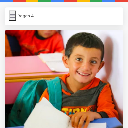
Regen AI
Regen AI
İngilizce Kelimeler
Subir Imagen
Wordpress Cache
Anasayfa
5 Günde İngilizce
İngilizce
Dil Eğitimi
En Hızlı İngilizce
En Kolay İngilizce