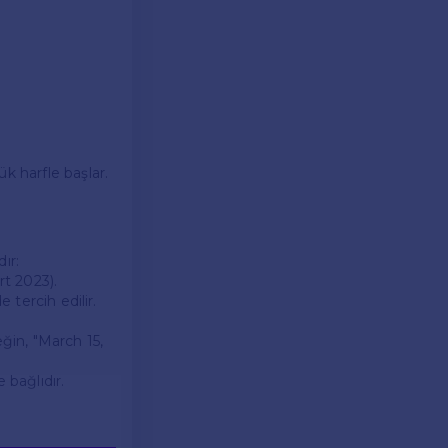
k harfle başlar.
ır:
rt 2023).
 tercih edilir.
eğin, "March 15,
 bağlıdır.