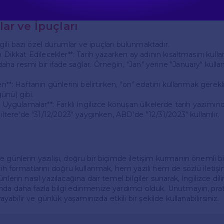
r.
ar ve İpuçları
 ilgili bazı özel durumlar ve ipuçları bulunmaktadır.
en Dikkat Edilecekler**: Tarih yazarken ay adının kısaltmasını kul
aha resmi bir ifade sağlar. Örneğin, "Jan" yerine "January" kul
en**: Haftanın günlerini belirtirken, "on" edatını kullanmak gerekl
ünü) gibi.
i Uygulamalar**: Farklı İngilizce konuşan ülkelerde tarih yazımında 
ngiltere'de "31/12/2023" yaygınken, ABD'de "12/31/2023" kullanılır.
 günlerin yazılışı, doğru bir biçimde iletişim kurmanın önemli bir
rih formatlarını doğru kullanmak, hem yazılı hem de sözlü iletiş
nlerin nasıl yazılacağına dair temel bilgiler sunarak, İngilizce dil
nda daha fazla bilgi edinmenize yardımcı olduk. Unutmayın, pra
vrayabilir ve günlük yaşamınızda etkili bir şekilde kullanabilirsiniz.