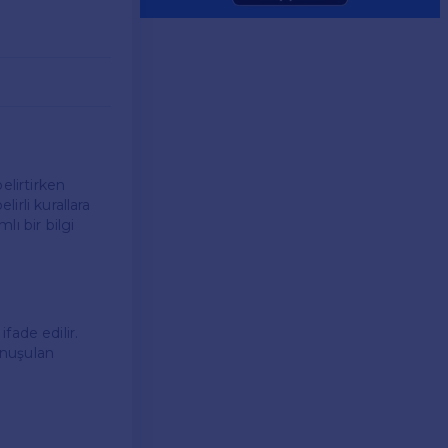
elirtirken
irli kurallara
lı bir bilgi
ifade edilir.
onuşulan