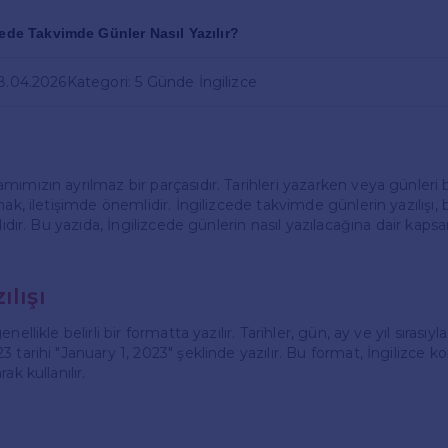
cede Takvimde Günler Nasıl Yazılır?
18.04.2026
Kategori: 5 Günde İngilizce
ımızın ayrılmaz bir parçasıdır. Tarihleri yazarken veya günleri b
ak, iletişimde önemlidir. İngilizcede takvimde günlerin yazılışı, bel
lıdır. Bu yazıda, İngilizcede günlerin nasıl yazılacağına dair kapsam
ılışı
ellikle belirli bir formatta yazılır. Tarihler, gün, ay ve yıl sırasıyla 
 tarihi "January 1, 2023" şeklinde yazılır. Bu format, İngilizce k
ak kullanılır.
i