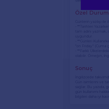
dair fikir vermektedi
Özel Duruml
Günlerin yazılışı ile
- **Tarihleri Yazark
tam adını yazmak, d
uygundur.
- **Günleri Kullanırk
"on Friday" (Cuma g
- **Farklı Ülkelerdek
olabilir. Örneğin, İ
Sonuç
İngilizcede takvimde
Gün isimlerini ve ta
sağlar. Bu yazıda, gü
gün kullanımı hakkı
bilgileri daha iyi ka