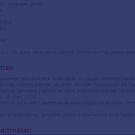
eri aşağıdaki gibidir:
i)
amba)
mbe)
si)
tanın her günü için kullanılmaktadır. Gün isimleri her zaman büyü
tları
 yazarken farklı formatlar kullanılabilir. En yaygın formatlar şunlard
u format, özellikle ABD'de yaygındır. Örneğin, "03/15/2023" (15 Ma
 format, genellikle İngiltere ve diğer İngilizce konuşulan ülkelerde
3" (15 Mart 2023).
Bu format daha resmi yazışmalarda veya belgelerde kullanılır. Örn
sinin kullanılacağı, genellikle yazının bağlamına ve hedef kitleye
saltmaları