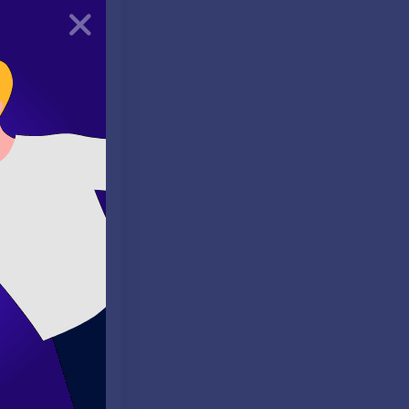
 İşte gün
Kapat
fade edileceğine