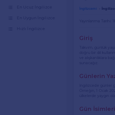
En Ucuz İngilizce
İngilizcemi
İngiliz
En Uygun İngilizce
Yayınlanma Tarihi: 
Hızlı İngilizce
Giriş
Takvim, günlük yaşam
doğru bir dil kullanm
ve alışkanlıklara bağ
sunacağız.
Günlerin Yaz
İngilizcede günler gen
Örneğin, 1 Ocak 2023
ülkelerde yaygın olar
Gün İsimler