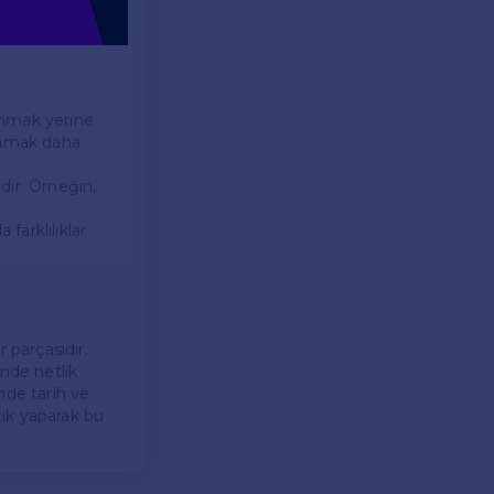
lanmak yerine
lanmak daha
idir. Örneğin,
farklılıklar
 parçasıdır.
imde netlik
inde tarih ve
tik yaparak bu