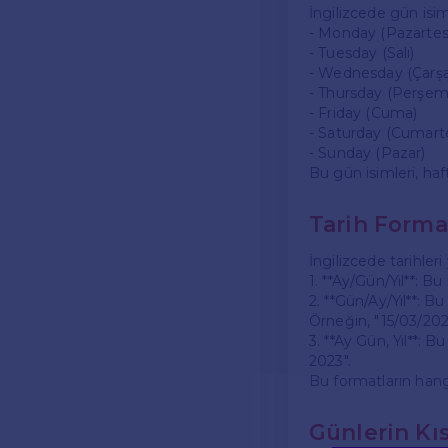
İngilizcede gün isiml
- Monday (Pazartes
- Tuesday (Salı)
- Wednesday (Çarş
- Thursday (Perşe
- Friday (Cuma)
- Saturday (Cumarte
- Sunday (Pazar)
Bu gün isimleri, haf
Tarih Forma
İngilizcede tarihleri
1. **Ay/Gün/Yıl**: B
2. **Gün/Ay/Yıl**: Bu
Örneğin, "15/03/202
3. **Ay Gün, Yıl**: 
2023".
Bu formatların hangi
Günlerin Kı