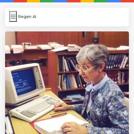
Regen AI
Regen AI
İngilizce Kelimeler
Subir Imagen
Wordpress Cache
Anasayfa
5 Günde İngilizce
İngilizce
Dil Eğitimi
En Hızlı İngilizce
En Kolay İngilizce