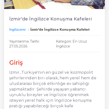
En Ucuz İngilizce
En Uygun İngilizce
İzmir'de İngilizce Konuşma Kafeleri
Hızlı İngilizce
İngilizcemi
İzmir'de İngilizce Konuşma Kafeleri
Yayınlanma Tarihi:
Kategori: En Ucuz
27.05.2026
İngilizce
Giriş
İzmir, Türkiye'nin en güzel ve kozmopolit
şehirlerinden biri olarak, hem yerel hem de
uluslararası birçok etkinliğe ev sahipliği
yapmaktadır. Şehirde yaşayan yabancı
uyruklu bireyler ve İngilizce öğrenmek
isteyen yerel halk için İngilizce konuşma
pratiği yapabileceği birçok kafe