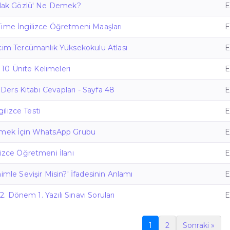
atlak Gözlü' Ne Demek?
E
Time İngilizce Öğretmeni Maaşları
E
cim Tercümanlık Yüksekokulu Atlası
E
e 10 Ünite Kelimeleri
E
ce Ders Kitabı Cevapları - Sayfa 48
E
ngilizce Testi
E
nmek İçin WhatsApp Grubu
E
lizce Öğretmeni İlanı
E
imle Sevişir Misin?' İfadesinin Anlamı
E
e 2. Dönem 1. Yazılı Sınavı Soruları
E
1
2
Sonraki »