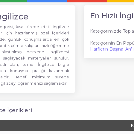
ngilizce
En Hızlı İngi
egorisi, kısa sürede etkili İngilizce
Kategorimizde Topla
 için hazırlanmış özel içerikleri
ide, günlük konuşmalarda en çok
Kategorinin En Popül
pratik cümle kalıpları, hızlı öğrenme
Harflerin Başına 'An' 
laştırılmış derslerle İngilizceyi
 sağlayacak materyaller sunulur.
ıtlı olan, temel İngilizce bilgisi
lıca konuşma pratiği kazanmak
dealdir. Hedef; minimum sürede
ilizceyi öğrenmenizi sağlamaktır.
ce İçerikleri
K