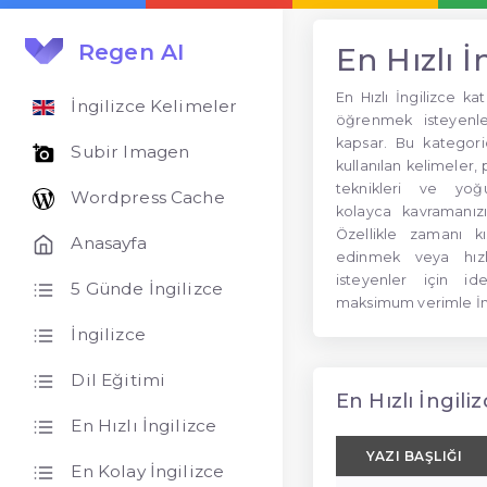
Regen AI
En Hızlı İ
En Hızlı İngilizce kat
İngilizce Kelimeler
öğrenmek isteyenler
kapsar. Bu kategor
Subir Imagen
kullanılan kelimeler, 
teknikleri ve yoğun
Wordpress Cache
kolayca kavramanızı
Özellikle zamanı kıs
Anasayfa
edinmek veya hız
isteyenler için i
5 Günde İngilizce
maksimum verimle İng
İngilizce
Dil Eğitimi
En Hızlı İngiliz
En Hızlı İngilizce
YAZI BAŞLIĞI
En Kolay İngilizce