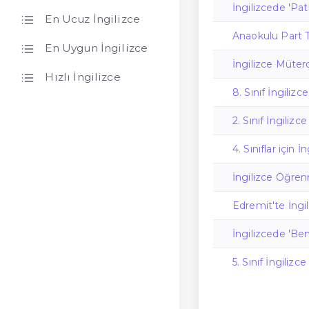
İngilizcede 'P
En Ucuz İngilizce
Anaokulu Part 
En Uygun İngilizce
İngilizce Müter
Hızlı İngilizce
8. Sınıf İngilizc
2. Sınıf İngiliz
4. Sınıflar için İ
İngilizce Öğre
Edremit'te İngi
İngilizcede 'Ben
5. Sınıf İngilizc