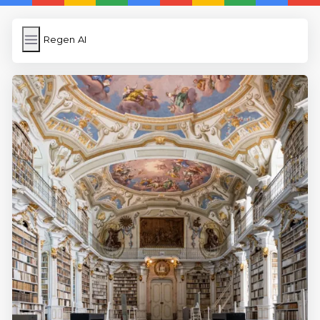
Regen AI
Regen AI
İngilizce Kelimeler
Subir Imagen
Wordpress Cache
Anasayfa
5 Günde İngilizce
İngilizce
Dil Eğitimi
En Hızlı İngilizce
En Kolay İngilizce