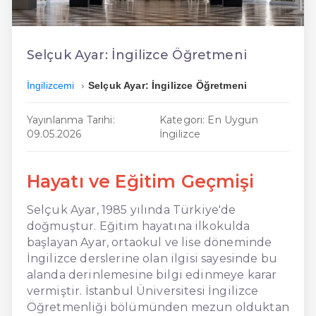
En Ucuz İngilizce
En Uygun İngilizce
Selçuk Ayar: İngilizce Öğretmeni
Hızlı İngilizce
İngilizcemi
Selçuk Ayar: İngilizce Öğretmeni
Yayınlanma Tarihi:
Kategori: En Uygun
09.05.2026
İngilizce
Hayatı ve Eğitim Geçmişi
Selçuk Ayar, 1985 yılında Türkiye'de
doğmuştur. Eğitim hayatına ilkokulda
başlayan Ayar, ortaokul ve lise döneminde
İngilizce derslerine olan ilgisi sayesinde bu
alanda derinlemesine bilgi edinmeye karar
vermiştir. İstanbul Üniversitesi İngilizce
Öğretmenliği bölümünden mezun olduktan